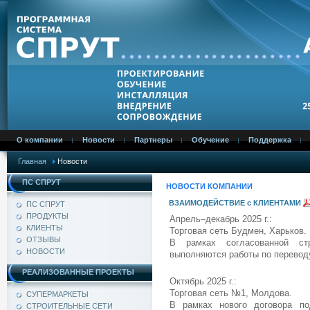
О компании
Новости
Партнеры
Обучение
Поддержка
Главная
Новости
ПС СПРУТ
НОВОСТИ КОМПАНИИ
ВЗАИМОДЕЙСТВИЕ с КЛИЕНТАМИ
ПС СПРУТ
ПРОДУКТЫ
Апрель–декабрь 2025 г.:
КЛИЕНТЫ
Торговая сеть Будмен, Харьков.
ОТЗЫВЫ
В рамках согласованной ст
НОВОСТИ
выполняются работы по перевод
РЕАЛИЗОВАННЫЕ ПРОЕКТЫ
Октябрь 2025 г.:
Торговая сеть №1, Молдова.
СУПЕРМАРКЕТЫ
В рамках нового договора п
СТРОИТЕЛЬНЫЕ СЕТИ