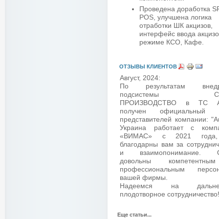
Проведена доработка 
POS, улучшена логика
отработки ШК акцизов,
интерфейс ввода акцизо
режиме КСО, Кафе.
ОТЗЫВЫ КЛИЕНТОВ
Август, 2024:
По результатам внедр
подсистемы СП
ПРОИЗВОДСТВО в ТС 
получен официальный о
представителей компании: "A
Украина работает с комп
«ВИМАС» с 2021 года
благодарны вам за сотруднич
и взаимопонимание. О
довольны компетентн
профессиональным персо
вашей фирмы.
Надеемся на дальне
плодотворное сотрудничество!
Еще статьи...