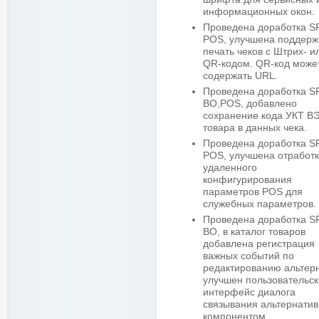
информационных окон.
Проведена доработка 
POS, улучшена поддерж
печать чеков с Штрих- и
QR-кодом. QR-код може
содержать URL.
Проведена доработка 
BO,POS, добавлено
сохранение кода УКТ В
товара в данных чека.
Проведена доработка 
POS, улучшена отработ
удаленного
конфигурирования
параметров POS для
служебных параметров.
Проведена доработка 
BO, в каталог товаров
добавлена регистрация
важных событий по
редактированию альтерн
улучшен пользовательс
интерфейс диалога
связывания альтернатив
компонентом.