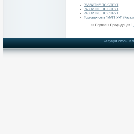
РАЗВИТИЕ ПС СПРУТ
РАЗВИТИЕ ПС СПРУТ
РАЗВИТИЕ ПС СПРУТ
Торговая сеть "МАГНУМ" (Казах
<<
Первая
<
Предыдущая
1
Copyright VIMAS Techn