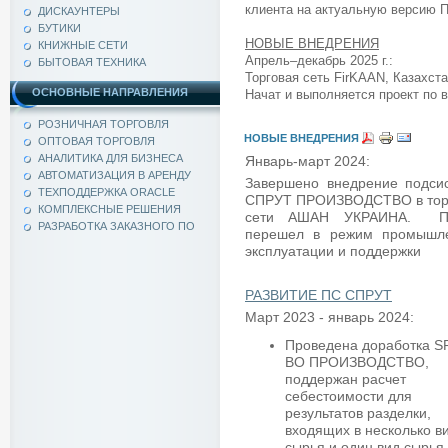
клиента на актуальную версию 
ДИСКАУНТЕРЫ
БУТИКИ
НОВЫЕ ВНЕДРЕНИЯ
КНИЖНЫЕ СЕТИ
Апрель–декабрь 2025 г.:
БЫТОВАЯ ТЕХНИКА
Торговая сеть FirKAAN, Казахста
ОСНОВНЫЕ НАПРАВЛЕНИЯ
Начат и выполняется проект по
РОЗНИЧНАЯ ТОРГОВЛЯ
НОВЫЕ ВНЕДРЕНИЯ
ОПТОВАЯ ТОРГОВЛЯ
АНАЛИТИКА ДЛЯ БИЗНЕСА
Январь-март 2024:
АВТОМАТИЗАЦИЯ В АРЕНДУ
Завершено внедрение подси
ТЕХПОДДЕРЖКА ORACLE
СПРУТ ПРОИЗВОДСТВО в тор
КОМПЛЕКСНЫЕ РЕШЕНИЯ
сети АШАН УКРАИНА. Пр
РАЗРАБОТКА ЗАКАЗНОГО ПО
перешел в режим промышл
эксплуатации и поддержки
РАЗВИТИЕ ПС СПРУТ
Март 2023 - январь 2024:
Проведена доработка 
BO ПРОИЗВОДСТВО,
поддержан расчет
себестоимости для
результатов разделки,
входящих в несколько в
сырья и один вид сырья