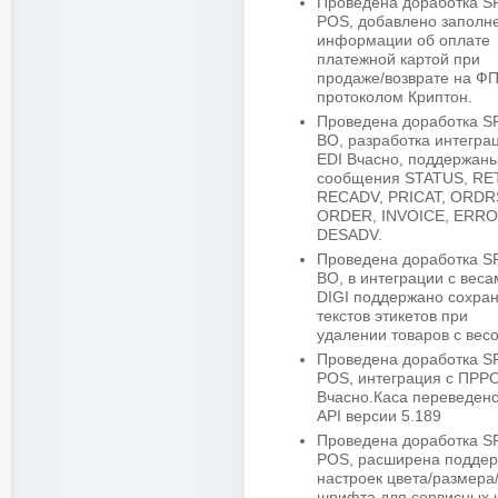
Проведена доработка 
POS, добавлено заполн
информации об оплате
платежной картой при
продаже/возврате на ФП
протоколом Криптон.
Проведена доработка 
BO, разработка интегра
EDI Вчасно, поддержан
сообщения STATUS, RE
RECADV, PRICAT, ORDR
ORDER, INVOICE, ERRO
DESADV.
Проведена доработка 
BO, в интеграции с веса
DIGI поддержано сохра
текстов этикетов при
удалении товаров с весо
Проведена доработка 
POS, интеграция с ПРР
Вчасно.Каса переведено
API версии 5.189
Проведена доработка 
POS, расширена поддер
настроек цвета/размера
шрифта для сервисных 