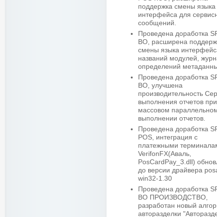
поддержка смены языка
интерфейса для сервис
сообщений.
Проведена доработка 
BO, расширена поддерж
смены языка интерфейс
названий модулей, журн
определений метаданны
Проведена доработка 
BO, улучшена
производительность Се
выполнения отчетов при
массовом параллельно
выполнении отчетов.
Проведена доработка 
POS, интеграция с
платежными терминала
VerifonFX(Аваль,
PosCardPay_3.dll) обно
до версии драйвера posa
win32-1.30
Проведена доработка 
BO ПРОИЗВОДСТВО,
разработан новый алго
авторазделки "Авторазд