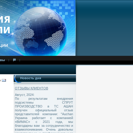
ывы
⛿
Новость дня
ОТЗЫВЫ КЛИЕНТОВ
Август, 2024:
По результатам внедрения
подсистемы СПPУТ
ПРОИЗВОДСТВО в ТС АШАН
получен официальный отзыв
представителей компании: "Auchan
Украина работает с компанией
«ВИМАС» с 2021 года, мы
благодарны вам за сотрудничество и
взаимопонимание. Очень довольны