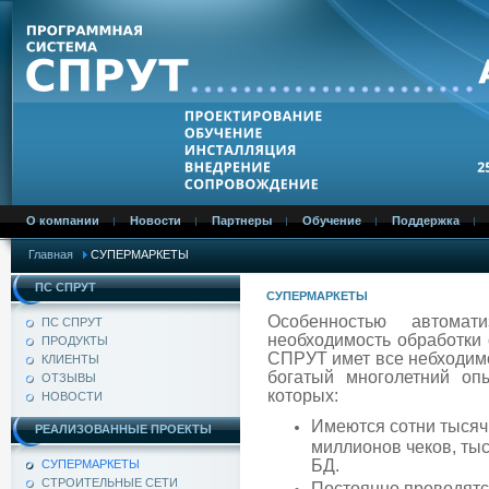
О компании
Новости
Партнеры
Обучение
Поддержка
Главная
СУПЕРМАРКЕТЫ
ПС СПРУТ
СУПЕРМАРКЕТЫ
Особенностью автомат
ПС СПРУТ
необходимость обработки
ПРОДУКТЫ
СПРУТ имет все небходимо
КЛИЕНТЫ
богатый многолетний оп
ОТЗЫВЫ
которых:
НОВОСТИ
Имеются сотни тысяч 
РЕАЛИЗОВАННЫЕ ПРОЕКТЫ
миллионов чеков, ты
БД.
СУПЕРМАРКЕТЫ
СТРОИТЕЛЬНЫЕ СЕТИ
Постоянно проводятс