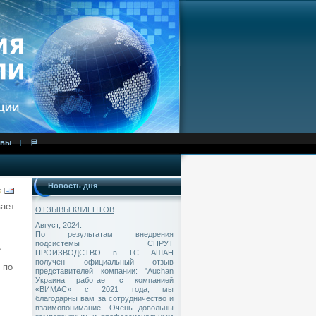
ывы
⛿
Новость дня
ает
ОТЗЫВЫ КЛИЕНТОВ
Август, 2024:
По результатам внедрения
подсистемы СПPУТ
,
ПРОИЗВОДСТВО в ТС АШАН
получен официальный отзыв
 по
представителей компании: "Auchan
Украина работает с компанией
«ВИМАС» с 2021 года, мы
благодарны вам за сотрудничество и
взаимопонимание. Очень довольны