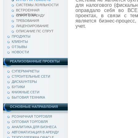
для налогового (фискальн
СИСТЕМЫ ЛОЯЛЬНОСТИ
оправдало себя во ВСЕХ
ВСТРОЕННАЯ
АНАЛИТИКА
проектах, в связи с тем
СПРУТ В АРЕНДУ
является бизнес-процесс,
ТРЕБОВАНИЯ
учет.
ЛИЦЕНЗИРОВАНИЕ
ОПИСАНИЕ ПС СПРУТ
ПРОДУКТЫ
КЛИЕНТЫ
ОТЗЫВЫ
НОВОСТИ
РЕАЛИЗОВАННЫЕ ПРОЕКТЫ
СУПЕРМАРКЕТЫ
СТРОИТЕЛЬНЫЕ СЕТИ
ДИСКАУНТЕРЫ
БУТИКИ
КНИЖНЫЕ СЕТИ
БЫТОВАЯ ТЕХНИКА
ОСНОВНЫЕ НАПРАВЛЕНИЯ
РОЗНИЧНАЯ ТОРГОВЛЯ
ОПТОВАЯ ТОРГОВЛЯ
АНАЛИТИКА ДЛЯ БИЗНЕСА
АВТОМАТИЗАЦИЯ В АРЕНДУ
ТЕХПОДДЕРЖКА ORACLE