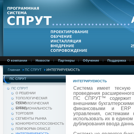
О компании
Новости
Партнеры
Обучение
Поддержка
Главная
ПС СПРУТ
ИНТЕГРИРУЕМОСТЬ
ПС СПРУТ
ИНТЕГРИРУЕМОСТЬ
Система имеет тесную 
ПС СПРУТ
проведения расширенного 
О РЕШЕНИИ
ПС СПРУТ™ содержит н
ТОПОЛОГИЧЕСКАЯ
СХЕМА
внешними бухгалтерскими
ТЕХНОЛОГИЧЕСКАЯ
СХЕМА
финансовыми и ERP п
ФУНКЦИОНАЛЬНОСТЬ
управления, системами 
ТОРГОВЛЯ
использовать их в едином
СЕГМЕНТЫ РЫНКА
дублирования ввода данны
КОНКУРЕНТОСПОСОБНОСТЬ
ПЛАТФОРМА ORACLE
Система не является бухг
ИНТЕГРИРУЕМОСТЬ