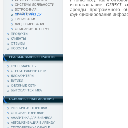
использование
СПРУТ
СИСТЕМЫ ЛОЯЛЬНОСТИ
аренды программного о
ВСТРОЕННАЯ
АНАЛИТИКА
функционирования инфрас
СПРУТ В АРЕНДУ
ТРЕБОВАНИЯ
ЛИЦЕНЗИРОВАНИЕ
ОПИСАНИЕ ПС СПРУТ
ПРОДУКТЫ
КЛИЕНТЫ
ОТЗЫВЫ
НОВОСТИ
РЕАЛИЗОВАННЫЕ ПРОЕКТЫ
СУПЕРМАРКЕТЫ
СТРОИТЕЛЬНЫЕ СЕТИ
ДИСКАУНТЕРЫ
БУТИКИ
КНИЖНЫЕ СЕТИ
БЫТОВАЯ ТЕХНИКА
ОСНОВНЫЕ НАПРАВЛЕНИЯ
РОЗНИЧНАЯ ТОРГОВЛЯ
ОПТОВАЯ ТОРГОВЛЯ
АНАЛИТИКА ДЛЯ БИЗНЕСА
АВТОМАТИЗАЦИЯ В АРЕНДУ
ТЕХПОДДЕРЖКА ORACLE