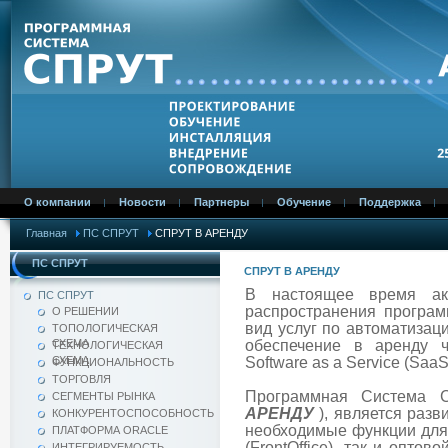
О компании
Новости
Партнеры
Обучение
Поддержка
Главная
ПС СПРУТ
СПРУТ В АРЕНДУ
ПС СПРУТ
СПРУТ В АРЕНДУ
В настоящее время ак
ПС СПРУТ
распространения програ
О РЕШЕНИИ
вид услуг по автоматизац
ТОПОЛОГИЧЕСКАЯ
СХЕМА
обеспечение в аренду 
ТЕХНОЛОГИЧЕСКАЯ
СХЕМА
Software
as
a
Service
(SaaS
ФУНКЦИОНАЛЬНОСТЬ
ТОРГОВЛЯ
Программная Система 
СЕГМЕНТЫ РЫНКА
АРЕНДУ
), является раз
КОНКУРЕНТОСПОСОБНОСТЬ
необходимые функции для 
ПЛАТФОРМА ORACLE
(FrontOffice), так и оптов
ИНТЕГРИРУЕМОСТЬ