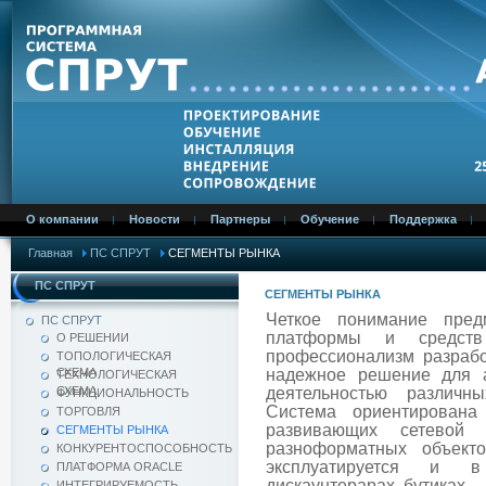
О компании
Новости
Партнеры
Обучение
Поддержка
Главная
ПС СПРУТ
СЕГМЕНТЫ РЫНКА
ПС СПРУТ
СЕГМЕНТЫ РЫНКА
Четкое понимание пред
ПС СПРУТ
платформы и средств
О РЕШЕНИИ
профессионализм разрабо
ТОПОЛОГИЧЕСКАЯ
СХЕМА
надежное решение для а
ТЕХНОЛОГИЧЕСКАЯ
СХЕМА
деятельностью различн
ФУНКЦИОНАЛЬНОСТЬ
Система ориентирована
ТОРГОВЛЯ
развивающих сетевой 
СЕГМЕНТЫ РЫНКА
разноформатных объек
КОНКУРЕНТОСПОСОБНОСТЬ
эксплуатируется и в
ПЛАТФОРМА ORACLE
дискаунтерарах, бутиках.
ИНТЕГРИРУЕМОСТЬ